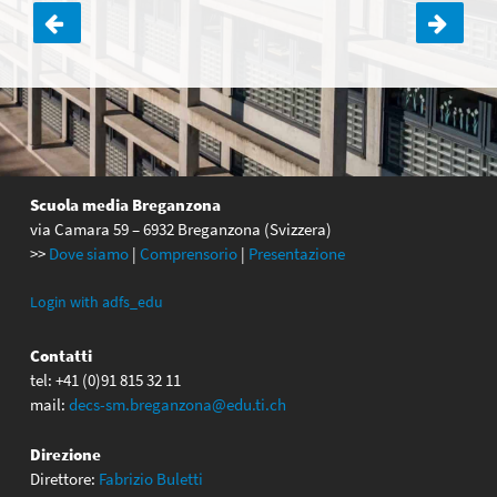
Navigazione
articoli
Scuola media Breganzona
via Camara 59 – 6932 Breganzona (Svizzera)
>>
Dove siamo
|
Comprensorio
|
Presentazione
Login with adfs_edu
Contatti
tel: +41 (0)91 815 32 11
mail:
decs-sm.breganzona@edu.ti.ch
Direzione
Direttore:
Fabrizio Buletti