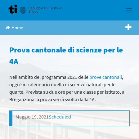
Skip
to
content
Home
Prova cantonale di scienze per le
4A
Nell’ambito del programma 2021 delle
prove cantonali
,
oggi è in calendario quella di scienze naturali per le
quarte. Prevista su due ore per una classe per istituto, a
Breganzona la prova verrà svolta dalla 4A.
Maggio 19, 2021
Scheduled