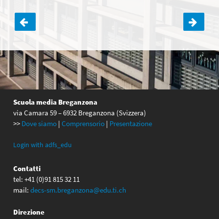
Navigazione
articoli
Scuola media Breganzona
via Camara 59 – 6932 Breganzona (Svizzera)
>>
Dove siamo
|
Comprensorio
|
Presentazione
Login with adfs_edu
Contatti
tel: +41 (0)91 815 32 11
mail:
decs-sm.breganzona@edu.ti.ch
Direzione