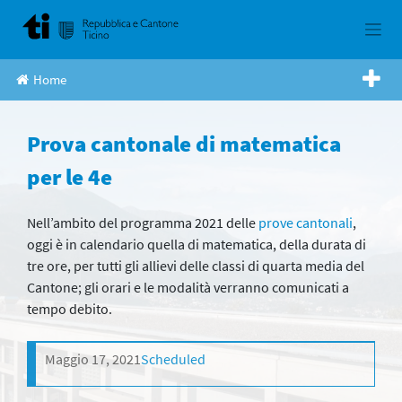
Skip
to
content
Home
Prova cantonale di matematica
per le 4e
Nell’ambito del programma 2021 delle
prove cantonali
,
oggi è in calendario quella di matematica, della durata di
tre ore, per tutti gli allievi delle classi di quarta media del
Cantone; gli orari e le modalità verranno comunicati a
tempo debito.
Maggio 17, 2021
Scheduled