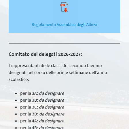
Regolamento Assemblea degli Allievi
Comitato dei delegati 2026-2027:
I rappresentanti delle classi del secondo biennio
designati nel corso delle prime settimane dell’anno
scolastico:
per la 3A:
da designare
per la 3B:
da designare
per la 3C:
da designare
per la 3D:
da designare
per la 4A:
da designare
per la 4B:
da designare