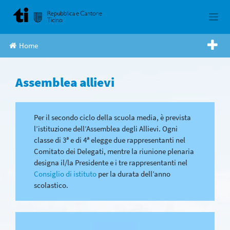
Skip
to
content
Home
Assemblea allievi
Per il secondo ciclo della scuola media, è prevista
l’istituzione dell’Assemblea degli Allievi. Ogni
classe di 3ª e di 4ª elegge due rappresentanti nel
Comitato dei Delegati, mentre la riunione plenaria
designa il/la Presidente e i tre rappresentanti nel
Consiglio di istituto
per la durata dell’anno
scolastico.