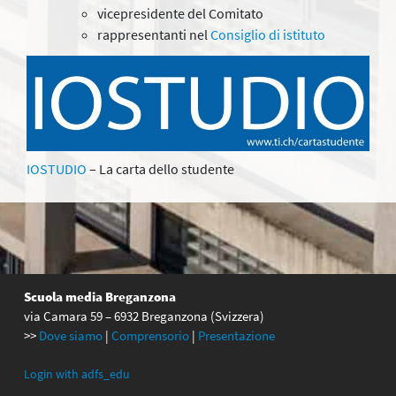
vicepresidente del Comitato
rappresentanti nel
C
onsiglio di istituto
IOSTUDIO
– La carta dello studente
Scuola media Breganzona
via Camara 59 – 6932 Breganzona (Svizzera)
>>
Dove siamo
|
Comprensorio
|
Presentazione
Login with adfs_edu