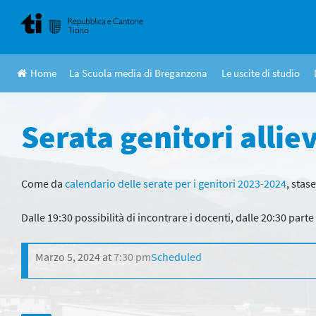
Skip
to
content
Home
La Scuola media di Breganzona
Le uscite di studio
Serata genitori allie
Come da
calendario delle serate per i genitori 2023-2024
, stas
Dalle 19:30 possibilità di incontrare i docenti, dalle 20:30 part
Marzo 5, 2024
at
7:30 pm
Scheduled