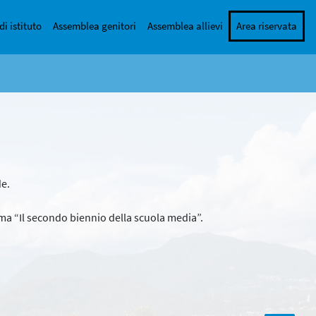
di istituto
Assemblea genitori
Assemblea allievi
Area riservata
de.
ma “Il secondo biennio della scuola media”.