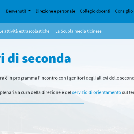
Benvenuti!
Direzione e personale
Collegio docenti
Consiglio 
Le attività extrascolastiche
La Scuola media ticinese
vi di seconda
era è in programma l’incontro con i genitori degli allievi delle secon
e plenaria a cura della direzione e del
servizio di orientamento
sul te