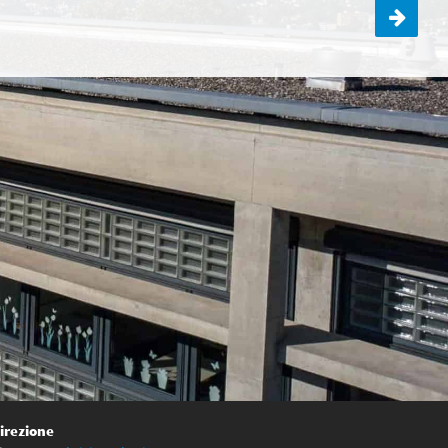
Serata genitori allievi di quarta
irezione