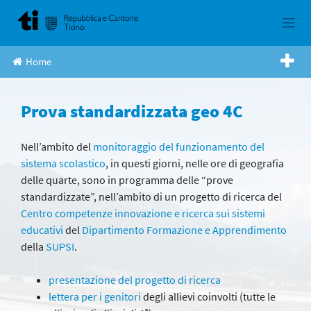
Skip
to
content
Home
Prova standardizzata geo 4C
Nell’ambito del
monitoraggio del funzionamento del
sistema scolastico
, in questi giorni, nelle ore di geografia
delle quarte, sono in programma delle “prove
standardizzate”, nell’ambito di un progetto di ricerca del
Centro competenze innovazione e ricerca sui sistemi
educativi
del
Dipartimento Formazione e Apprendimento
della
SUPSI
.
presentazione del progetto di ricerca
lettera per i genitori
degli allievi coinvolti (tutte le