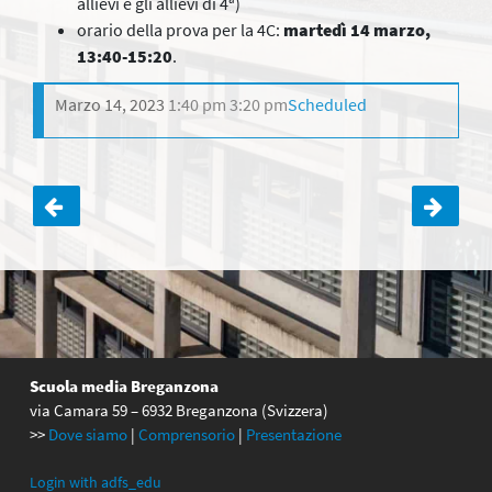
allievi e gli allievi di 4ª)
orario della prova per la 4C:
martedì 14 marzo,
13:40-15:20
.
Marzo 14, 2023
1:40 pm
3:20 pm
Scheduled
Navigazione
articoli
Scuola media Breganzona
via Camara 59 – 6932 Breganzona (Svizzera)
>>
Dove siamo
|
Comprensorio
|
Presentazione
Login with adfs_edu