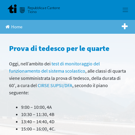
Skip
to
content
Home
Prova di tedesco per le quarte
Oggi, nell’ambito dei
test di monitoraggio del
funzionamento del sistema scolastico
, alle classi di quarta
viene somministrata la prova di tedesco, della durata di
60′, a cura del
CIRSE SUPSI/DFA
, secondo il piano
seguente:
9:00 – 10:00, 4A
10:30 – 11:30, 4B
13:40 – 14:40, 4D
15:00 – 16:00, 4C.