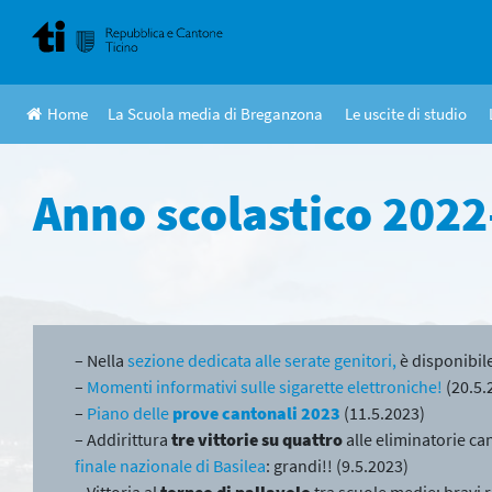
Skip
to
content
Home
La Scuola media di Breganzona
Le uscite di studio
Anno scolastico 202
– Nella
sezione dedicata alle serate genitori,
è disponibil
–
Momenti informativi sulle sigarette elettroniche!
(20.5.
–
Piano delle
prove cantonali 2023
(11.5.2023)
– Addirittura
tre vittorie su quattro
alle eliminatorie can
finale nazionale di Basilea
: grandi!! (9.5.2023)
– Vittoria al
torneo di pallavolo
tra scuole medie: bravi r