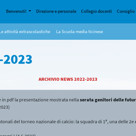
Benvenuti!
Direzione e personale
Collegio docenti
Consiglio 
Le attività extrascolastiche
La Scuola media ticinese
2-2023
ARCHIVIO NEWS 2022-2023
e in pdf la presentazione mostrata nella
serata genitori delle futu
2023)
tonali del torneo nazionale di calcio: la squadra di 1ª, una delle 2e e 
agazzi ! (4.5.2023)