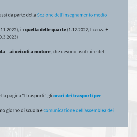
lassi da parte della
Sezione dell’insegnamento medio
.11.2022), in
quella delle quarte
(1.12.2022, licenza +
0.3.2023)
ola – ai veicoli a motore
, che devono usufruire del
ella pagina “I trasporti” gli
orari dei trasporti per
imo giorno di scuola e
comunicazione dell’assemblea dei