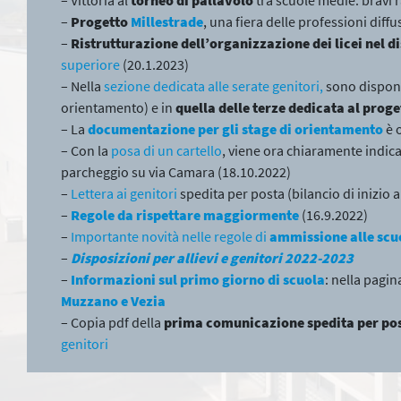
–
Progetto
Millestrade
, una fiera delle professioni diffus
–
Ristrutturazione dell’organizzazione dei licei nel d
superiore
(20.1.2023)
– Nella
sezione dedicata alle serate genitori,
sono disponi
orientamento) e in
quella delle terze dedicata al proge
– La
documentazione per gli stage di orientamento
è 
– Con la
posa di un cartello
, viene ora chiaramente indic
parcheggio su via Camara (18.10.2022)
–
Lettera ai genitori
spedita per posta (bilancio di inizio
–
Regole da rispettare maggiormente
(16.9.2022)
–
Importante novità nelle regole di
ammissione alle scuo
–
Disposizioni per allievi e genitori 2022-2023
–
Informazioni sul primo giorno di scuola
: nella pagin
Muzzano e Vezia
– Copia pdf della
prima comunicazione spedita per po
genitori