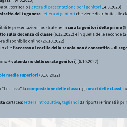
a sul territorio (
lettera di presentazione per i genitori
14.3.2023)
istretto del Luganese
:
lettera ai genitori
che viene distribuita alle c
bili le presentazioni mostrate nella
serata genitori delle prime
(9
tto sulla docenza di classe
(6.12.2022) e in quella delle seconde (2
ora disponibile online (26.10.2022)
ato che
l’accesso al cortile della scuola non è consentito – di reg
 anno +
calendario delle serate genitori
) (6.10.2022)
le medie superiori
(31.8.2022)
a “Le classi” la
composizione delle class
i
e gli
orari delle classi
, n
sta
cartacea:
lettera introduttiva
,
tagliandi
da riportare firmati il pr