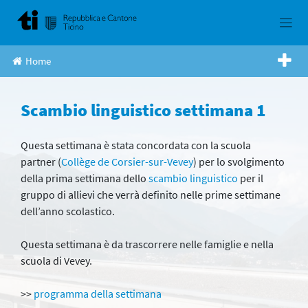
Skip
to
content
Home
Scambio linguistico settimana 1
Questa settimana è stata concordata con la scuola
partner (
Collège de Corsier-sur-Vevey
) per lo svolgimento
della prima settimana dello
scambio linguistico
per il
gruppo di allievi che verrà definito nelle prime settimane
dell’anno scolastico.
Questa settimana è da trascorrere nelle famiglie e nella
scuola di Vevey.
>>
programma della settimana