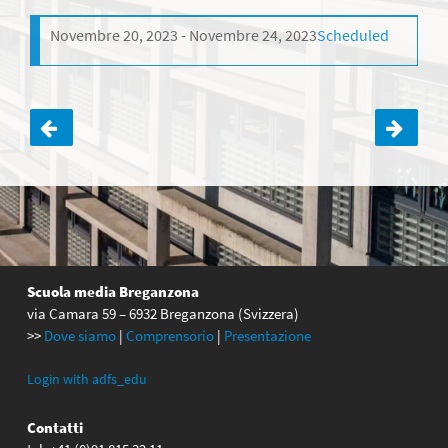
Novembre 20, 2023
Novembre 24, 2023
Scheduled
Navigazione
articoli
Scuola media Breganzona
via Camara 59 – 6932 Breganzona (Svizzera)
>>
Dove siamo
|
Comprensorio
|
Presentazione
Login with adfs_edu
Contatti