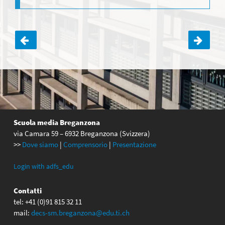
Navigazione
articoli
Scuola media Breganzona
via Camara 59 – 6932 Breganzona (Svizzera)
>>
Dove siamo
|
Comprensorio
|
Presentazione
Login with adfs_edu
Contatti
tel: +41 (0)91 815 32 11
mail:
decs-sm.breganzona@edu.ti.ch