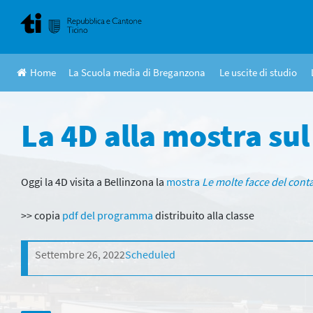
Skip
to
content
Home
La Scuola media di Breganzona
Le uscite di studio
La 4D alla mostra sul
Oggi la 4D visita a Bellinzona la
mostra
Le molte facce del cont
>> copia
pdf del programma
distribuito alla classe
Settembre 26, 2022
Scheduled