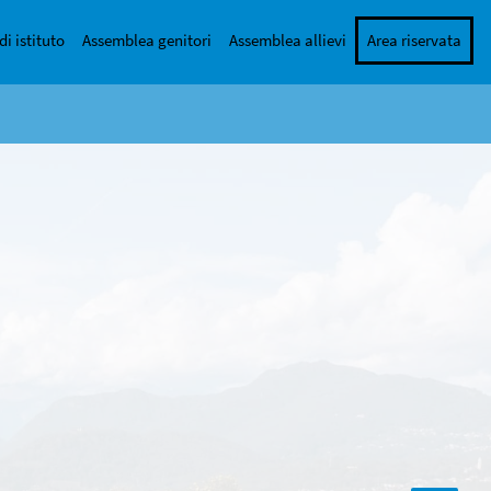
di istituto
Assemblea genitori
Assemblea allievi
Area riservata