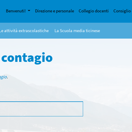
Benvenuti!
Direzione e personale
Collegio docenti
Consiglio 
Le attività extrascolastiche
La Scuola media ticinese
 contagio
agio
.