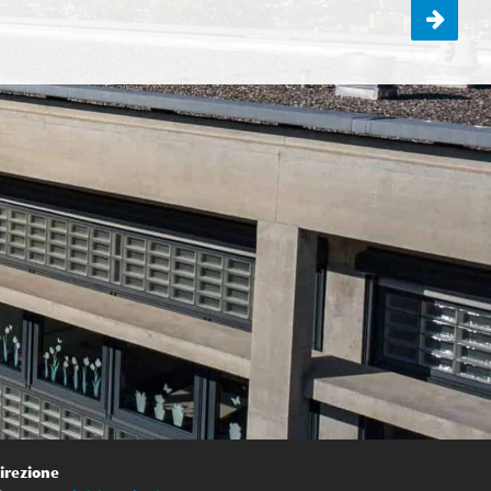
Uscita in Valle Camonica per la 1A e la 1B
irezione