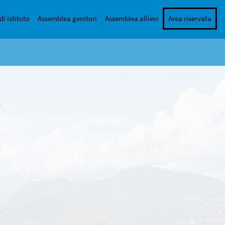
di istituto
Assemblea genitori
Assemblea allievi
Area riservata