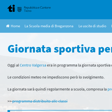
Skip
to
content
Home
La Scuola media di Breganzona
Le uscite di studio
Giornata sportiva p
Oggi al
Centro Valgersa
era in programma la giornata sportiva de
Le condizioni meteo ne impediscono però lo svolgimento.
La giornata sarà quindi regolarmente a scuola, compresa la
pr
>>
programma distribuito alle classi