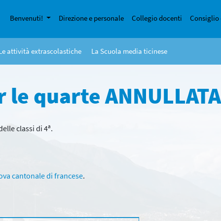
Benvenuti!
Direzione e personale
Collegio docenti
Consiglio 
Le attività extrascolastiche
La Scuola media ticinese
er le quarte ANNULLATA
lle classi di 4ª.
ova cantonale di francese
.