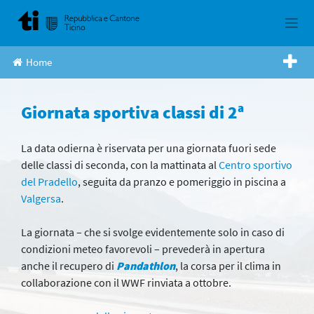
Skip
to
content
Home
Giornata sportiva classi di 2ª
La data odierna è riservata per una giornata fuori sede
delle classi di seconda, con la mattinata al
Centro sportivo
del Pradello
, seguita da pranzo e pomeriggio in piscina a
Valgersa
.
La giornata – che si svolge evidentemente solo in caso di
condizioni meteo favorevoli – prevederà in apertura
anche il recupero di
Pandathlon
, la corsa per il clima in
collaborazione con il WWF rinviata a ottobre.