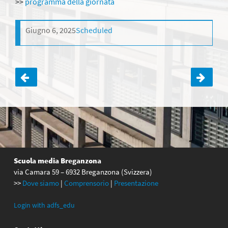
>>
programma della giornata
Giugno 6, 2025
Scheduled
Navigazione
articoli
Scuola media Breganzona
via Camara 59 – 6932 Breganzona (Svizzera)
>>
Dove siamo
|
Comprensorio
|
Presentazione
Login with adfs_edu