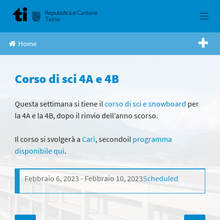
Skip
to
content
Home
Corso di sci 4A e 4B
Questa settimana si tiene il
corso di sci e snowboard
per
la 4A e la 4B, dopo il rinvio dell’anno scorso.
Il corso si svolgerà a
Carì
, secondoil
programma
disponibile qui
.
Febbraio 6, 2023
Febbraio 10, 2023
Scheduled