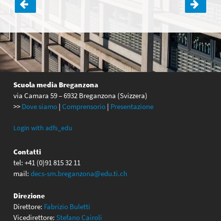
Navigazione
articoli
Scuola media Breganzona
via Camara 59 – 6932 Breganzona (Svizzera)
>>
Dove siamo
|
Comprensorio
|
Presentazione
Login with adfs_edu
Contatti
tel: +41 (0)91 815 32 11
mail:
decs-sm.breganzona@edu.ti.ch
Direzione
Direttore:
Fabrizio Buletti
Vicedirettore:
Stefano Cairoli