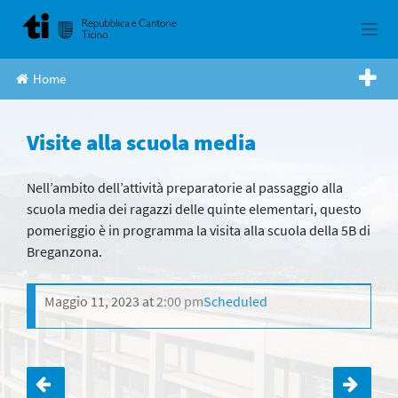
Skip
to
content
Home
Visite alla scuola media
Nell’ambito dell’attività preparatorie al passaggio alla
scuola media dei ragazzi delle quinte elementari, questo
pomeriggio è in programma la visita alla scuola della 5B di
Breganzona.
Maggio 11, 2023
at
2:00 pm
Scheduled
Navigazione