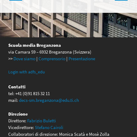
articoli
Scuola media Breganzona
via Camara 59 – 6932 Breganzona (Svizzera)
>>
Dove siamo
|
Comprensorio
|
Presentazione
Login with adfs_edu
Contatti
tel: +41 (0)91 815 32 11
mail:
decs-sm.breganzona@edu.ti.ch
Direzione
Direttore:
Fabrizio Buletti
Vicedirettore:
Stefano Cairoli
Collaboratori di direzione: Monica Scatà e Mosè Zolla