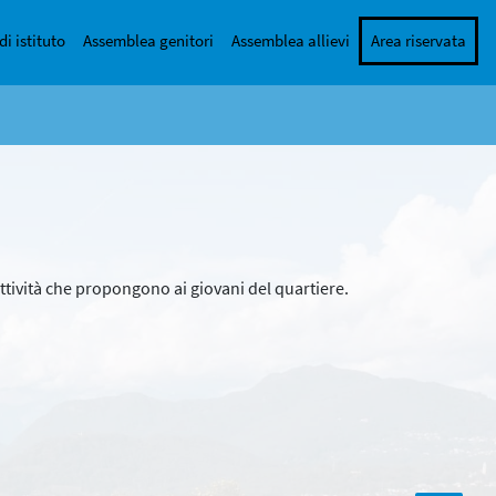
di istituto
Assemblea genitori
Assemblea allievi
Area riservata
 attività che propongono ai giovani del quartiere.