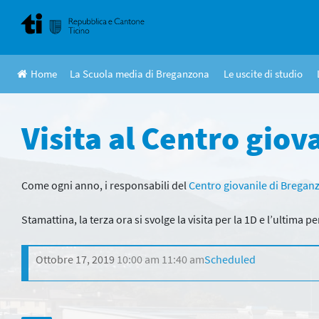
Skip
to
content
Home
La Scuola media di Breganzona
Le uscite di studio
Visita al Centro giova
Come ogni anno, i responsabili del
Centro giovanile di Bregan
Stamattina, la terza ora si svolge la visita per la 1D e l’ultima pe
Ottobre 17, 2019
10:00 am
11:40 am
Scheduled