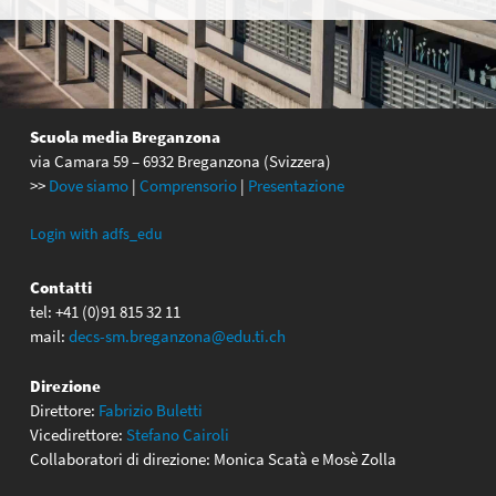
Scuola media Breganzona
via Camara 59 – 6932 Breganzona (Svizzera)
>>
Dove siamo
|
Comprensorio
|
Presentazione
Login with adfs_edu
Contatti
tel: +41 (0)91 815 32 11
mail:
decs-sm.breganzona@edu.ti.ch
Direzione
Direttore:
Fabrizio Buletti
Vicedirettore:
Stefano Cairoli
Collaboratori di direzione: Monica Scatà e Mosè Zolla