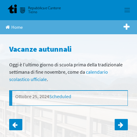
Skip
to
content
Home
Vacanze autunnali
Oggi è l’ultimo giorno di scuola prima della tradizionale
settimana di fine novembre, come da
calendario
scolastico ufficiale
.
Ottobre 25, 2024
Scheduled
Navigazione
articoli