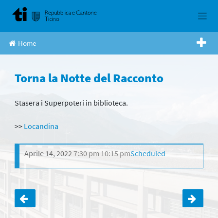
Skip
to
content
Home
Torna la Notte del Racconto
Stasera i Superpoteri in biblioteca.
>>
Locandina
Aprile 14, 2022
7:30 pm
10:15 pm
Scheduled
Navigazione
articoli