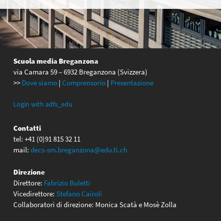
Scuola media Breganzona
via Camara 59 – 6932 Breganzona (Svizzera)
>>
Dove siamo
|
Comprensorio
|
Presentazione
Login with adfs_edu
Contatti
tel: +41 (0)91 815 32 11
mail:
decs-sm.breganzona@edu.ti.ch
Direzione
Direttore:
Fabrizio Buletti
Vicedirettore:
Stefano Cairoli
Collaboratori di direzione: Monica Scatà e Mosè Zolla