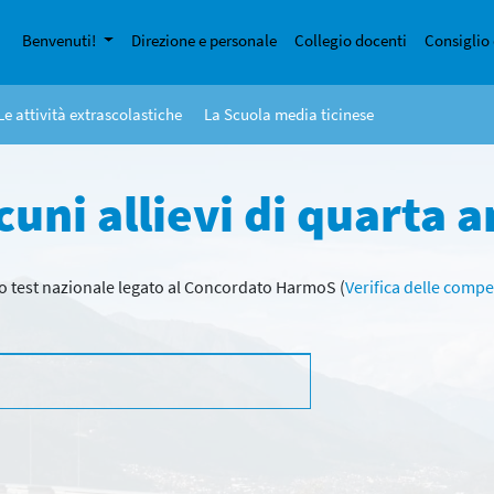
Benvenuti!
Direzione e personale
Collegio docenti
Consiglio 
Le attività extrascolastiche
La Scuola media ticinese
cuni allievi di quarta 
to test nazionale legato al Concordato HarmoS (
Verifica delle comp