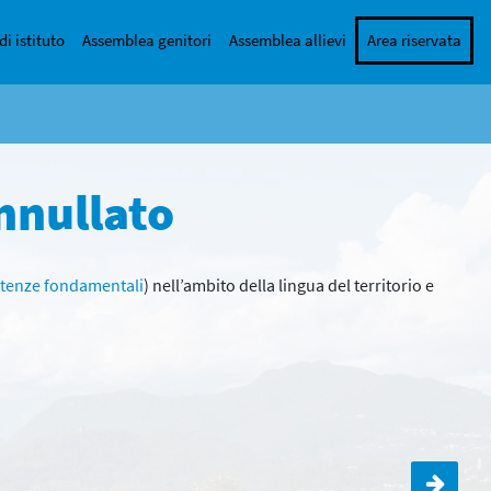
di istituto
Assemblea genitori
Assemblea allievi
Area riservata
annullato
etenze fondamentali
) nell’ambito della lingua del territorio e
Inizio allenamenti squadre di volley