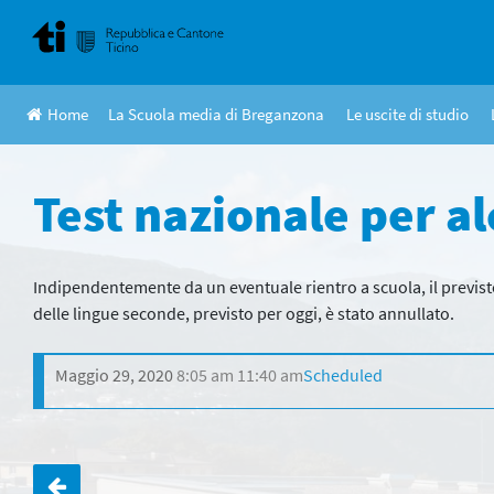
Skip
to
content
Home
La Scuola media di Breganzona
Le uscite di studio
Test nazionale per al
Indipendentemente da un eventuale rientro a scuola, il previs
delle lingue seconde, previsto per oggi, è stato annullato.
Maggio 29, 2020
8:05 am
11:40 am
Scheduled
Navigazione