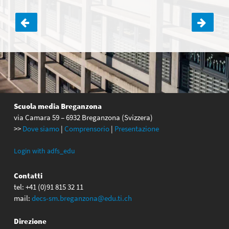
Navigazione
articoli
Scuola media Breganzona
via Camara 59 – 6932 Breganzona (Svizzera)
>>
Dove siamo
|
Comprensorio
|
Presentazione
Login with adfs_edu
Contatti
tel: +41 (0)91 815 32 11
mail:
decs-sm.breganzona@edu.ti.ch
Direzione