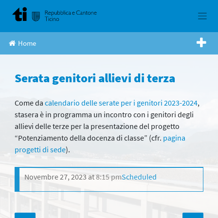
Skip
to
content
Home
Serata genitori allievi di terza
Come da
calendario delle serate per i genitori 2023-2024
,
stasera è in programma un incontro con i genitori degli
allievi delle terze per la presentazione del progetto
“Potenziamento della docenza di classe” (cfr.
pagina
progetti di sede
).
Novembre 27, 2023
at
8:15 pm
Scheduled