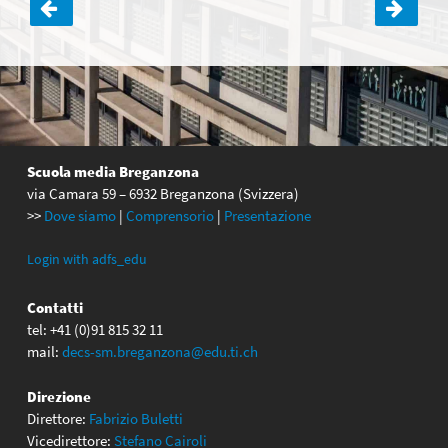
Navigazione
articoli
Scuola media Breganzona
via Camara 59 – 6932 Breganzona (Svizzera)
>>
Dove siamo
|
Comprensorio
|
Presentazione
Login with adfs_edu
Contatti
tel: +41 (0)91 815 32 11
mail:
decs-sm.breganzona@edu.ti.ch
Direzione
Direttore:
Fabrizio Buletti
Vicedirettore:
Stefano Cairoli