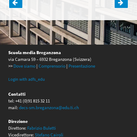
Navigazione
articoli
Scuola media Breganzona
via Camara 59 – 6932 Breganzona (Svizzera)
>>
Dove siamo
|
Comprensorio
|
Presentazione
Login with adfs_edu
Contatti
tel: +41 (0)91 815 32 11
mail:
decs-sm.breganzona@edu.ti.ch
Direzione
Direttore:
Fabrizio Buletti
Vicedirettore:
Stefano Cairoli