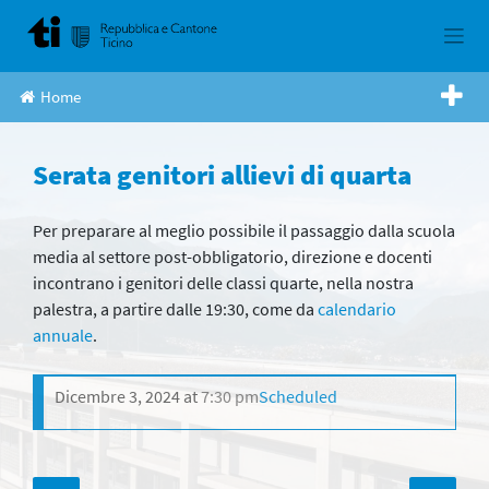
Skip
to
content
Home
Serata genitori allievi di quarta
Per preparare al meglio possibile il passaggio dalla scuola
media al settore post-obbligatorio, direzione e docenti
incontrano i genitori delle classi quarte, nella nostra
palestra, a partire dalle 19:30, come da
calendario
annuale
.
Dicembre 3, 2024
at
7:30 pm
Scheduled