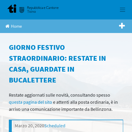
Skip
to
content
Home
GIORNO FESTIVO
STRAORDINARIO: RESTATE IN
CASA, GUARDATE IN
BUCALETTERE
Restate aggiornati sulle novità, consultando spesso
questa pagina del sito
e attenti alla posta ordinaria, è in
arrivo una comunicazione importante da Bellinzona.
Marzo 20, 2020
Scheduled