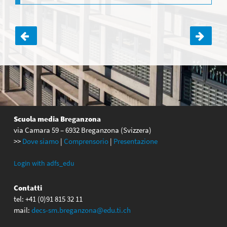
Navigazione
articoli
Scuola media Breganzona
via Camara 59 – 6932 Breganzona (Svizzera)
>>
Dove siamo
|
Comprensorio
|
Presentazione
Login with adfs_edu
Contatti
tel: +41 (0)91 815 32 11
mail:
decs-sm.breganzona@edu.ti.ch