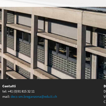
Contatti
D
tel: +41 (0)91 815 32 11
D
mail:
decs-sm.breganzona@edu.ti.ch
V
C