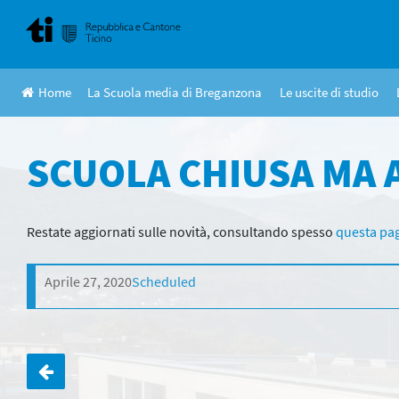
Skip
to
content
Home
La Scuola media di Breganzona
Le uscite di studio
SCUOLA CHIUSA MA 
Restate aggiornati sulle novità, consultando spesso
questa pag
Aprile 27, 2020
Scheduled
Navigazione
articoli