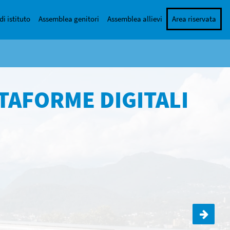
di istituto
Assemblea genitori
Assemblea allievi
Area riservata
TAFORME DIGITALI
ISCRIZIONI 2020-201