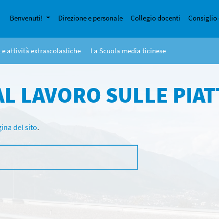
Benvenuti!
Direzione e personale
Collegio docenti
Consiglio 
Le attività extrascolastiche
La Scuola media ticinese
AL LAVORO SULLE PIAT
ina del sito
.