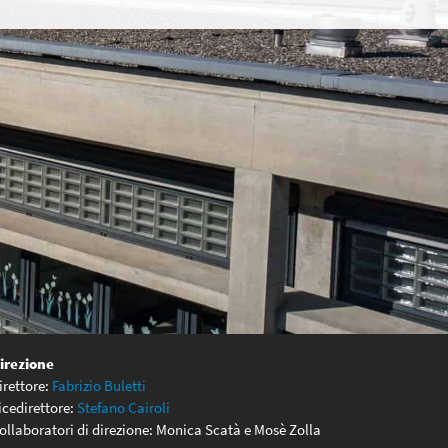
irezione
irettore:
Fabrizio Buletti
icedirettore:
Stefano Cairoli
ollaboratori di direzione: Monica Scatà e Mosè Zolla