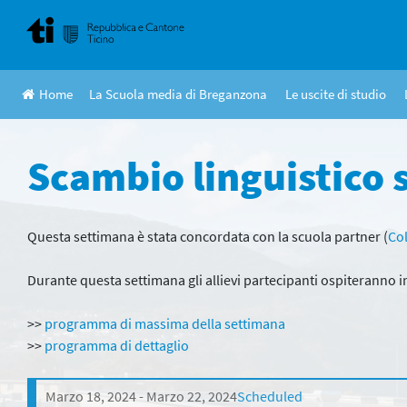
Skip
to
content
Home
La Scuola media di Breganzona
Le uscite di studio
Scambio linguistico 
Questa settimana è stata concordata con la scuola partner (
Col
Durante questa settimana gli allievi partecipanti ospiteranno in
>>
programma di massima della settimana
>>
programma di dettaglio
Marzo 18, 2024
Marzo 22, 2024
Scheduled