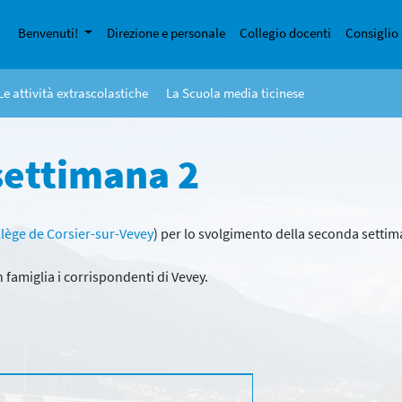
Benvenuti!
Direzione e personale
Collegio docenti
Consiglio 
Le attività extrascolastiche
La Scuola media ticinese
settimana 2
lège de Corsier-sur-Vevey
) per lo svolgimento della seconda setti
 famiglia i corrispondenti di Vevey.