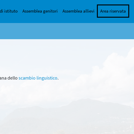
di istituto
Assemblea genitori
Assemblea allievi
Area riservata
mana dello
scambio linguistico
.