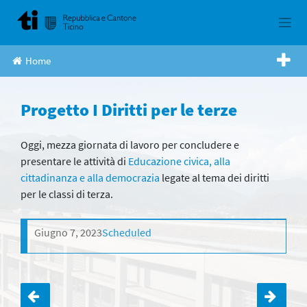
Skip
to
content
Home
Progetto I Diritti per le terze
Oggi, mezza giornata di lavoro per concludere e
presentare le attività di
Educazione civica, alla
cittadinanza e alla democrazia
legate al tema dei diritti
per le classi di terza.
Giugno 7, 2023
Scheduled
Navigazione