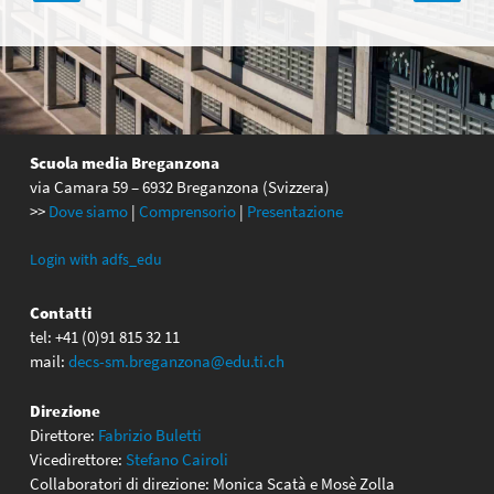
articoli
Scuola media Breganzona
via Camara 59 – 6932 Breganzona (Svizzera)
>>
Dove siamo
|
Comprensorio
|
Presentazione
Login with adfs_edu
Contatti
tel: +41 (0)91 815 32 11
mail:
decs-sm.breganzona@edu.ti.ch
Direzione
Direttore:
Fabrizio Buletti
Vicedirettore:
Stefano Cairoli
Collaboratori di direzione: Monica Scatà e Mosè Zolla