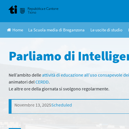
Skip
to
content
Home
La Scuola media di Breganzona
Le uscite di studio
Parliamo di Intellige
Nell’ambito delle
attività di educazione all’uso consapevole de
animatori del
CERDD
.
Le altre ore della giornata si svolgono regolarmente.
Novembre 13, 2025
Scheduled