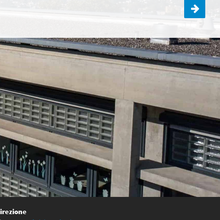
I social media
irezione