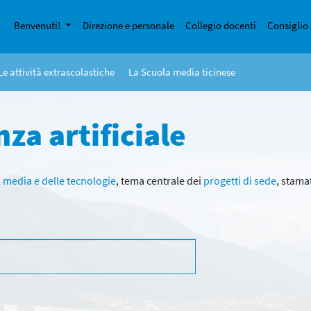
Benvenuti!
Direzione e personale
Collegio docenti
Consiglio 
Le attività extrascolastiche
La Scuola media ticinese
nza artificiale
i media e delle tecnologie
, tema centrale dei
progetti di sede
, stamat