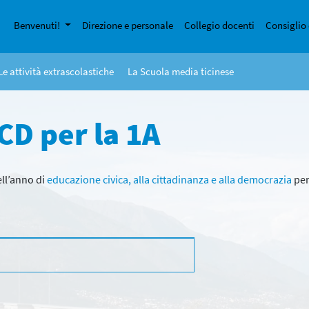
Benvenuti!
Direzione e personale
Collegio docenti
Consiglio 
Le attività extrascolastiche
La Scuola media ticinese
CD per la 1A
ell’anno di
educazione civica, alla cittadinanza e alla democrazia
per