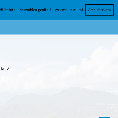
di istituto
Assemblea genitori
Assemblea allievi
Area riservata
 la 1A.