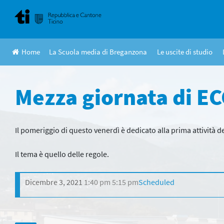
Skip
to
content
Home
La Scuola media di Breganzona
Le uscite di studio
Mezza giornata di EC
Il pomeriggio di questo venerdì è dedicato alla prima attività d
Il tema è quello delle regole.
Dicembre 3, 2021
1:40 pm
5:15 pm
Scheduled