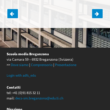
Navigazione
articoli
Scuola media Breganzona
via Camara 59 – 6932 Breganzona (Svizzera)
>>
Dove siamo
|
Comprensorio
|
Presentazione
Login with adfs_edu
Contatti
tel: +41 (0)91 815 32 11
mail:
decs-sm.breganzona@edu.ti.ch
Direzione