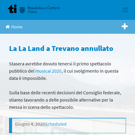
Skip
to
content
Home
La La Land a Trevano annullato
Stasera avrebbe dovuto tenersi il primo spettacolo
pubblico del
musical 2020
, il cui svolgimento in questa
data è impossibile.
Sulla base delle recenti decisioni del Consiglio federale,
stiamo lavorando a delle possibile alternative per la
messa in scena dello spettacolo.
Giugno 4, 2020
Scheduled