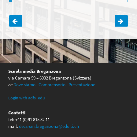
Navigazione
articoli
Scuola media Breganzona
via Camara 59 – 6932 Breganzona (Svizzera)
>>
Dove siamo
|
Comprensorio
|
Presentazione
Login with adfs_edu
Contatti
tel: +41 (0)91 815 32 11
mail:
decs-sm.breganzona@edu.ti.ch