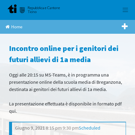
Skip
to
content
Home
Incontro online per i genitori dei
futuri allievi di 1a media
Oggi alle 20:15 su MS-Teams, è in programma una
presentazione online della scuola media di Breganzona,
destinata ai genitori dei futuri allievi di 1a media.
La presentazione effettuata è disponibile in formato pdf
qui.
Giugno 9, 2021
8:15 pm
9:30 pm
Scheduled