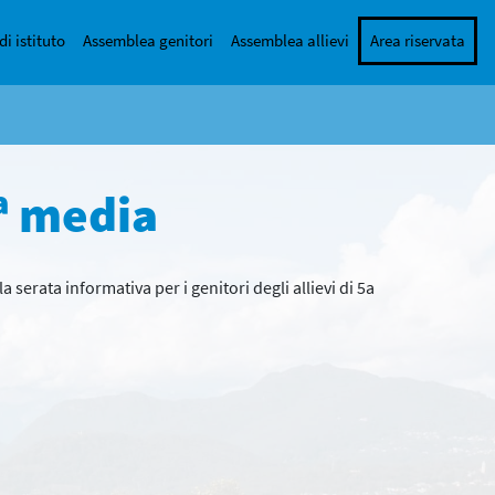
di istituto
Assemblea genitori
Assemblea allievi
Area riservata
1ª media
a serata informativa per i genitori degli allievi di 5a