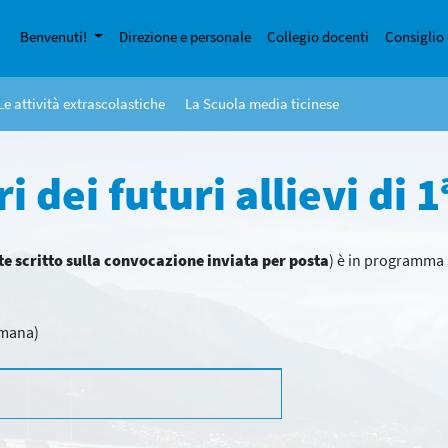
Benvenuti!
Direzione e personale
Collegio docenti
Consiglio 
Le attività extrascolastiche
La Scuola media ticinese
i dei futuri allievi di 
 scritto sulla convocazione inviata per posta
) è in programma l
imana)