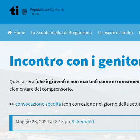
Skip
to
content
Home
La Scuola media di Breganzona
Le uscite di studio
Incontro con i genitor
Questa sera (
che è giovedì e non martedì come erroneamente
elementare del comprensorio.
>>
convocazione spedita
(con correzione nel giorno della sett
Maggio 23, 2024
at
8:15 pm
Scheduled