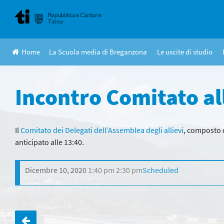
Skip
to
content
Home
La Scuola media di Breganzona
Le uscite di studio
Incontro Comitato al
Il
Comitato dei Delegati dell’Assemblea degli allievi
, composto d
anticipato alle 13:40.
Dicembre 10, 2020
1:40 pm
2:30 pm
Scheduled
Navigazione