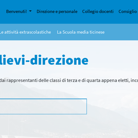
Benvenuti!
Direzione e personale
Collegio docenti
Consiglio 
Le attività extrascolastiche
La Scuola media ticinese
lievi-direzione
ai rappresentanti delle classi di terza e di quarta appena eletti, inc