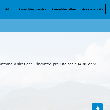
di istituto
Assemblea genitori
Assemblea allievi
Area riservata
ontrano la direzione. L’incontro, previsto per le 14:30, viene
Civica per la 1A e la 1B