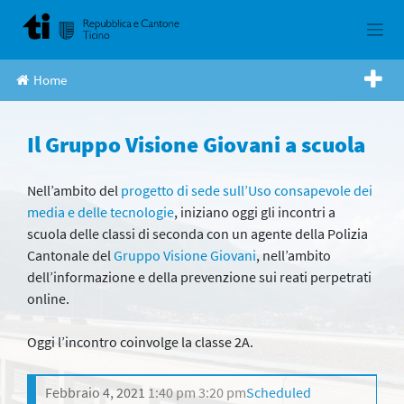
Skip
to
content
Home
Il Gruppo Visione Giovani a scuola
Nell’ambito del
progetto di sede sull’Uso consapevole dei
media e delle tecnologie
, iniziano oggi gli incontri a
scuola delle classi di seconda con un agente della Polizia
Cantonale del
Gruppo Visione Giovani
, nell’ambito
dell’informazione e della prevenzione sui reati perpetrati
online.
Oggi l’incontro coinvolge la classe 2A.
Febbraio 4, 2021
1:40 pm
3:20 pm
Scheduled