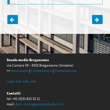
Navigazione
articoli
Scuola media Breganzona
via Camara 59 – 6932 Breganzona (Svizzera)
>>
Dove siamo
|
Comprensorio
|
Presentazione
Login with adfs_edu
Contatti
tel: +41 (0)91 815 32 11
mail:
decs-sm.breganzona@edu.ti.ch