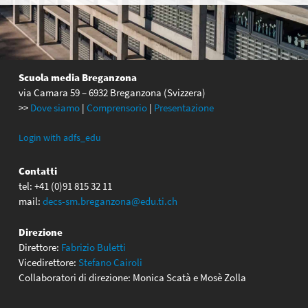
Scuola media Breganzona
via Camara 59 – 6932 Breganzona (Svizzera)
>>
Dove siamo
|
Comprensorio
|
Presentazione
Login with adfs_edu
Contatti
tel: +41 (0)91 815 32 11
mail:
decs-sm.breganzona@edu.ti.ch
Direzione
Direttore:
Fabrizio Buletti
Vicedirettore:
Stefano Cairoli
Collaboratori di direzione: Monica Scatà e Mosè Zolla