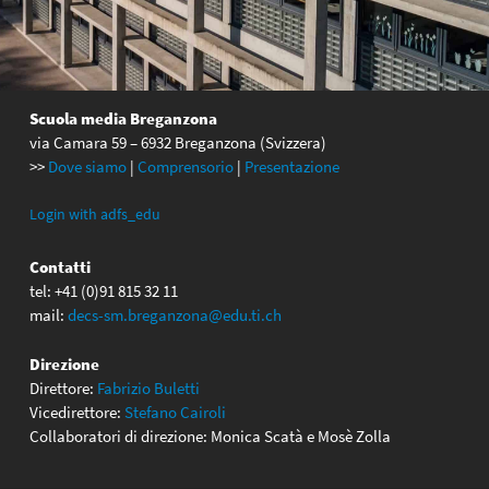
Scuola media Breganzona
via Camara 59 – 6932 Breganzona (Svizzera)
>>
Dove siamo
|
Comprensorio
|
Presentazione
Login with adfs_edu
Contatti
tel: +41 (0)91 815 32 11
mail:
decs-sm.breganzona@edu.ti.ch
Direzione
Direttore:
Fabrizio Buletti
Vicedirettore:
Stefano Cairoli
Collaboratori di direzione: Monica Scatà e Mosè Zolla