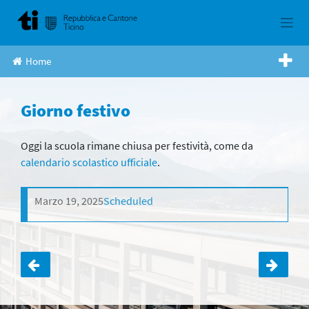
Skip
to
content
Home
Giorno festivo
Oggi la scuola rimane chiusa per festività, come da
calendario scolastico ufficiale
.
Marzo 19, 2025
Scheduled
Navigazione
articoli