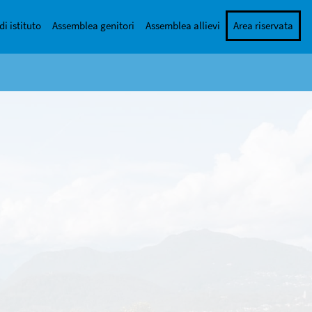
di istituto
Assemblea genitori
Assemblea allievi
Area riservata