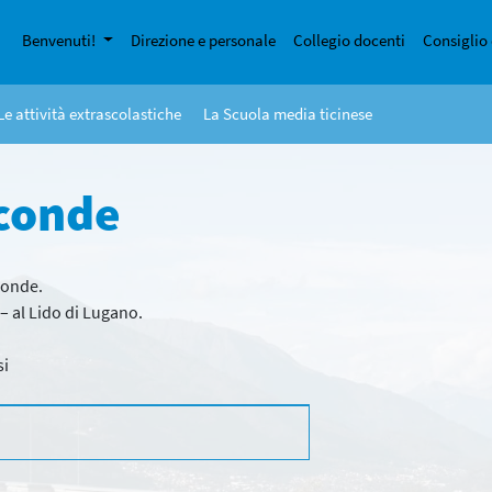
Benvenuti!
Direzione e personale
Collegio docenti
Consiglio 
Le attività extrascolastiche
La Scuola media ticinese
econde
conde.
– al Lido di Lugano.
si