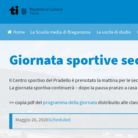
Skip
to
content
Home
La Scuola media di Breganzona
Le uscite di studio
Giornata sportive s
Il Centro sportivo del Pradello è prenotato la mattina per le se
La giornata sportiva continuerà – dopo la pausa pranzo a casa 
>> copia pdf del
programma della giornata
distribuito alle clas
Maggio 26, 2026
Scheduled