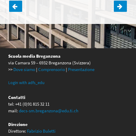
Navigazione
articoli
Scuola media Breganzona
via Camara 59 – 6932 Breganzona (Svizzera)
>>
Dove siamo
|
Comprensorio
|
Presentazione
Login with adfs_edu
Contatti
tel: +41 (0)91 815 32 11
mail:
decs-sm.breganzona@edu.ti.ch
Direzione
Direttore:
Fabrizio Buletti