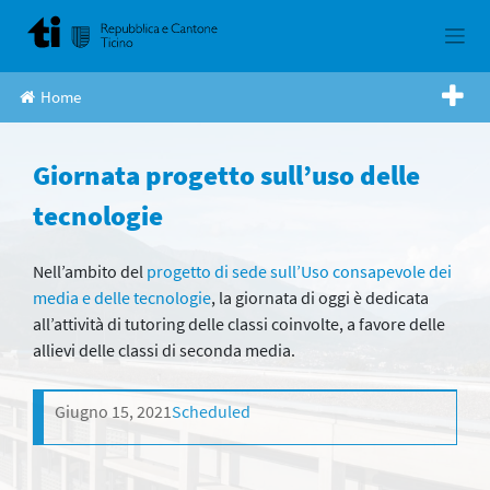
Skip
to
content
Home
Giornata progetto sull’uso delle
tecnologie
Nell’ambito del
progetto di sede sull’Uso consapevole dei
media e delle tecnologie
, la giornata di oggi è dedicata
all’attività di tutoring delle classi coinvolte, a favore delle
allievi delle classi di seconda media.
Giugno 15, 2021
Scheduled