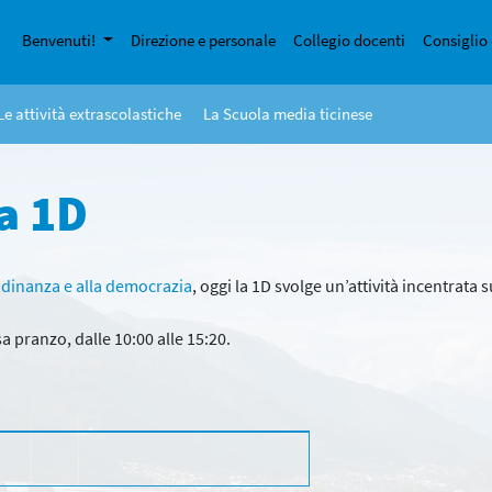
Benvenuti!
Direzione e personale
Collegio docenti
Consiglio 
Le attività extrascolastiche
La Scuola media ticinese
la 1D
tadinanza e alla democrazia
, oggi la 1D svolge un’attività incentrata s
sa pranzo, dalle 10:00 alle 15:20.