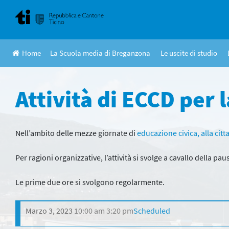
Skip
to
content
Home
La Scuola media di Breganzona
Le uscite di studio
Attività di ECCD per 
Nell’ambito delle mezze giornate di
educazione civica, alla cit
Per ragioni organizzative, l’attività si svolge a cavallo della pau
Le prime due ore si svolgono regolarmente.
Marzo 3, 2023
10:00 am
3:20 pm
Scheduled