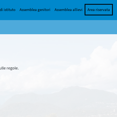
di istituto
Assemblea genitori
Assemblea allievi
Area riservata
ulle regole.