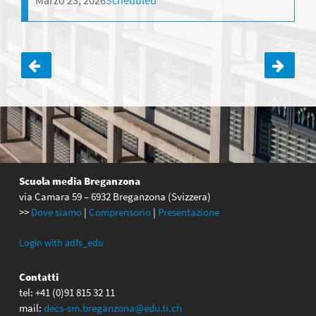
Marzo 23, 2026
Scheduled
Navigazione
articoli
Scuola media Breganzona
via Camara 59 – 6932 Breganzona (Svizzera)
>>
Dove siamo
|
Comprensorio
|
Presentazione
Login with adfs_edu
Contatti
tel: +41 (0)91 815 32 11
mail:
decs-sm.breganzona@edu.ti.ch