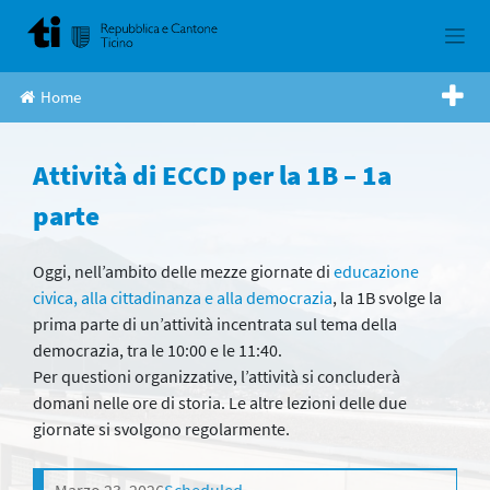
Skip
to
content
Home
Attività di ECCD per la 1B – 1a
parte
Oggi, nell’ambito delle mezze giornate di
educazione
civica, alla cittadinanza e alla democrazia
, la 1B svolge la
prima parte di un’attività incentrata sul tema della
democrazia, tra le 10:00 e le 11:40.
Per questioni organizzative, l’attività si concluderà
domani nelle ore di storia. Le altre lezioni delle due
giornate si svolgono regolarmente.