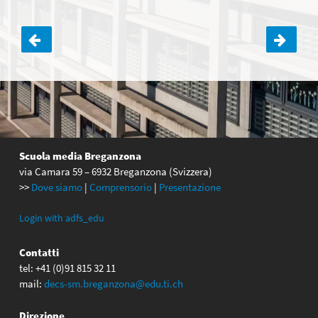
Navigazione
articoli
Scuola media Breganzona
via Camara 59 – 6932 Breganzona (Svizzera)
>>
Dove siamo
|
Comprensorio
|
Presentazione
Login with adfs_edu
Contatti
tel: +41 (0)91 815 32 11
mail:
decs-sm.breganzona@edu.ti.ch
Direzione