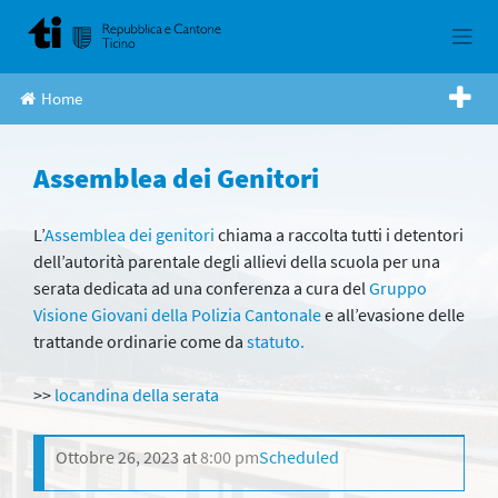
Skip
to
content
Home
Assemblea dei Genitori
L’
Assemblea dei genitori
chiama a raccolta tutti i detentori
dell’autorità parentale degli allievi della scuola per una
serata dedicata ad una conferenza a cura del
Gruppo
Visione Giovani della Polizia Cantonale
e all’evasione delle
trattande ordinarie come da
statuto.
>>
locandina della serata
Ottobre 26, 2023
at
8:00 pm
Scheduled