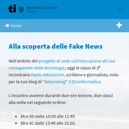
Skip
to
content
Home
Alla scoperta delle Fake News
Nell’ambito del
progetto di sede sull’educazione all’uso
consapevole delle tecnologie
, oggi le classi di 3ª
incontrano
Paolo Attivissimo
, scrittore e giornalista, noto
per la suo blog di “
debunking
”
Il Disinformatico
.
L’incontro avviene durante due-ore lezione, due classi
alla volta nel seguente ordine:
3A e 3D dalle 10:00 alle 11:40
3B e 3C dalle 13:40 alle 15:20.